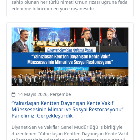
sahip olunan her türlü nimeti O’nun rızası uğruna feda
edebilme bilincinin en yüce nişanesidir.
14 Mayıs 2026, Perşembe
“Yalnızlaşan Kentten Dayanışan Kente Vakıf
Müessesesinin Mimari ve Sosyal Restorasyonu”
Panelimizi Gerçekleştirdik
Diyanet-Sen ve Vakıflar Genel Müdürlüğü iş birliğiyle
düzenlenen “Yalnızlaşan Kentten Dayanışan Kente Vakıf