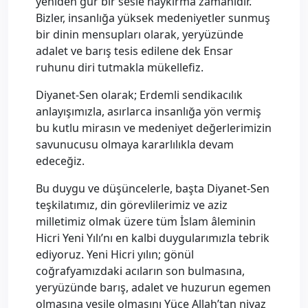
yeniden gür bir sesle haykırma zamanıdır.
Bizler, insanlığa yüksek medeniyetler sunmuş
bir dinin mensupları olarak, yeryüzünde
adalet ve barış tesis edilene dek Ensar
ruhunu diri tutmakla mükellefiz.
Diyanet-Sen olarak; Erdemli sendikacılık
anlayışımızla, asırlarca insanlığa yön vermiş
bu kutlu mirasın ve medeniyet değerlerimizin
savunucusu olmaya kararlılıkla devam
edeceğiz.
Bu duygu ve düşüncelerle, başta Diyanet-Sen
teşkilatımız, din görevlilerimiz ve aziz
milletimiz olmak üzere tüm İslam âleminin
Hicri Yeni Yılı’nı en kalbi duygularımızla tebrik
ediyoruz. Yeni Hicri yılın; gönül
coğrafyamızdaki acıların son bulmasına,
yeryüzünde barış, adalet ve huzurun egemen
olmasına vesile olmasını Yüce Allah’tan niyaz