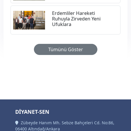
Erdemliler Hareketi
Ruhuyla Zirveden Yeni
Ufuklara
Tümünü Göster
DİYANET-SEN
Zübeyde Hanım Mh. Sebze Bahçeleri Cd. No:86,
06400 Altındağ/Ankara