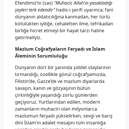
Efendimiz’in (sas)
"Muhacir, Allah’ın yasakladığı
şeyleri terk edendir"
hadis-i şerifi uyarınca; fani
dünyanın aldatıcılığına kanmadan, her türlü
kötülükten iyiliğe, cehaletten ilme, tefrikadan
birliğe hicret etmeyi bir hayat tarzı haline
getirmeliyiz.
Mazlum Coğrafyaların Feryadı ve İslam
Âleminin Sorumluluğu
Dünyanın dört bir yanında şiddet olaylarının
tırmandığı, özellikle gönül coğrafyamızda,
Filistin’de, Gazze’de ve mazlum diyarlarda
savaşın, kanın ve gözyaşının bütün
çirkinliğiyle yaşandığı zorlu günlerden
geçiyoruz. Yurtlarından edilen, modern
zamanların muhaciri olan milyonlarca
mazlumun feryadı yükselirken, sevgi ve barış
dini İslam’ın adalet mesajını tüm insanlığa