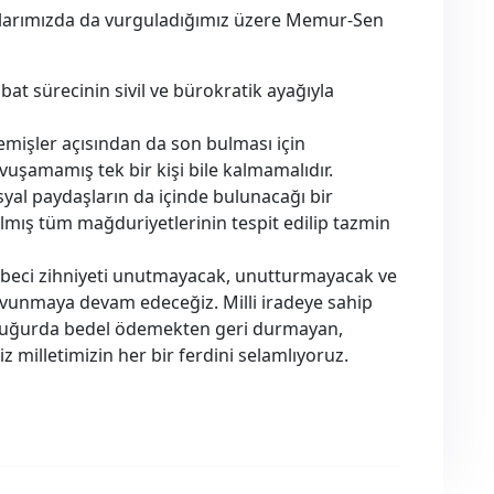
rlarımızda da vurguladığımız üzere Memur-Sen
at sürecinin sivil ve bürokratik ayağıyla
emişler açısından da son bulması için
vuşamamış tek bir kişi bile kalmamalıdır.
yal paydaşların da içinde bulunacağı bir
mış tüm mağduriyetlerinin tespit edilip tazmin
rbeci zihniyeti unutmayacak, unutturmayacak ve
avunmaya devam edeceğiz. Milli iradeye sahip
u uğurda bedel ödemekten geri durmayan,
iz milletimizin her bir ferdini selamlıyoruz.