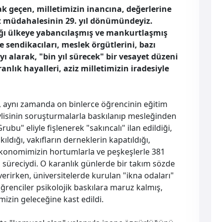
k geçen, milletimizin inancına, değerlerine
at müdahalesinin 29. yıl dönümündeyiz.
ığı ülkeye yabancılaşmış ve mankurtlaşmış
e sendikacıları, meslek örgütlerini, bazı
 alarak, "bin yıl sürecek" bir vesayet düzeni
lık hayalleri, aziz milletimizin iradesiyle
l, aynı zamanda on binlerce öğrencinin eğitim
vlisinin soruşturmalarla baskılanıp mesleğinden
rubu" eliyle fişlenerek "sakıncalı" ilan edildiği,
ıldığı, vakıfların derneklerin kapatıldığı,
ekonomimizin hortumlarla ve peşkeşlerle 381
ım süreciydi. O karanlık günlerde bir takım sözde
erirken, üniversitelerde kurulan "ikna odaları"
renciler psikolojik baskılara maruz kalmış,
mizin geleceğine kast edildi.