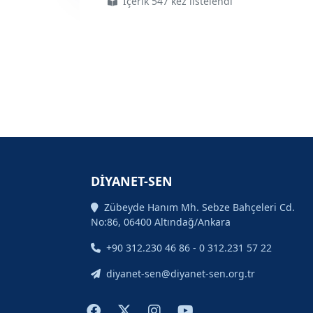
İçerik 547 kez listelendi
#28
#şubat ın
#üzerinden
#29
#yıl
#vesayetin
#milli
#irade
#geçti
DİYANET-SEN
Zübeyde Hanım Mh. Sebze Bahçeleri Cd.
No:86, 06400 Altındağ/Ankara
+90 312.230 46 86 - 0 312.231 57 22
diyanet-sen@diyanet-sen.org.tr