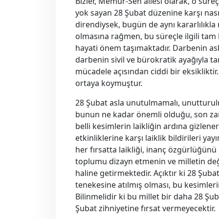
Bizler, Memur-Sen ailesi olarak, o sür
yok sayan 28 Şubat düzenine karşı nası
direndiysek, bugün de aynı kararlılıkla 
olmasına rağmen, bu süreçle ilgili tam
hayati önem taşımaktadır. Darbenin as
darbenin sivil ve bürokratik ayağıyla 
mücadele açısından ciddi bir eksiklikti
ortaya koymuştur.
28 Şubat asla unutulmamalı, unutturulma
bunun ne kadar önemli olduğu, son za
belli kesimlerin laikliğin ardına gizl
etkinliklerine karşı laiklik bildirileri
her fırsatta laikliği, inanç özgürlüğünü
toplumu dizayn etmenin ve milletin değe
haline getirmektedir. Açıktır ki 28 Şubat
tenekesine atılmış olması, bu kesimleri
Bilinmelidir ki bu millet bir daha 28 
Şubat zihniyetine fırsat vermeyecektir.