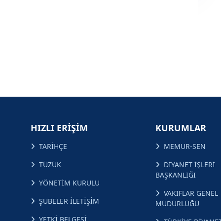
HIZLI ERİŞİM
KURUMLAR
TARİHÇE
MEMUR-SEN
TÜZÜK
DİYANET İŞLERİ
BAŞKANLIĞI
YÖNETİM KURULU
VAKIFLAR GENEL
ŞUBELER İLETİŞİM
MÜDÜRLÜĞÜ
YETKİ BELGESİ