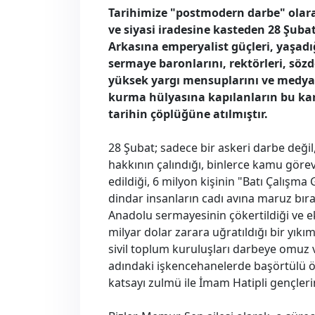
Tarihimize "postmodern darbe" olara
ve siyasi iradesine kasteden 28 Şub
Arkasına emperyalist güçleri, yaşad
sermaye baronlarını, rektörleri, sözd
yüksek yargı mensuplarını ve medyayı
kurma hülyasına kapılanların bu karan
tarihin çöplüğüne atılmıştır.
28 Şubat; sadece bir askeri darbe deği
hakkının çalındığı, binlerce kamu göre
edildiği, 6 milyon kişinin "Batı Çalışma G
dindar insanların cadı avına maruz bırak
Anadolu sermayesinin çökertildiği ve 
milyar dolar zarara uğratıldığı bir yık
sivil toplum kuruluşları darbeye omuz v
adındaki işkencehanelerde başörtülü öğ
katsayı zulmü ile İmam Hatipli gençleri