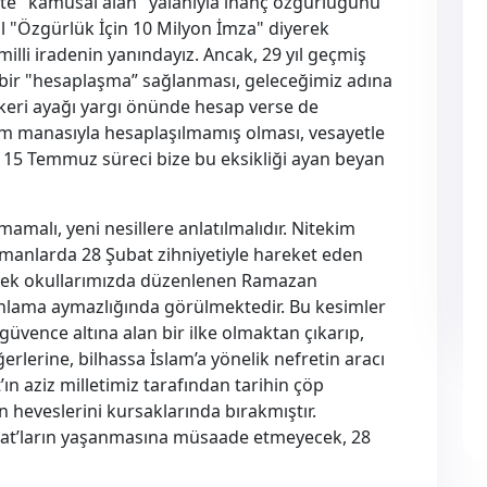
eçte "kamusal alan" yalanıyla inanç özgürlüğünü
l "Özgürlük İçin 10 Milyon İmza" diyerek
milli iradenin yanındayız. Ancak, 29 yıl geçmiş
 bir "hesaplaşma” sağlanması, geleceğimiz adına
keri ayağı yargı önünde hesap verse de
tam manasıyla hesaplaşılmamış olması, vesayetle
r. 15 Temmuz süreci bize bu eksikliği ayan beyan
malı, yeni nesillere anlatılmalıdır. Nitekim
manlarda 28 Şubat zihniyetiyle hareket eden
enerek okullarımızda düzenlenen Ramazan
 yayınlama aymazlığında görülmektedir. Bu kesimler
 güvence altına alan bir ilke olmaktan çıkarıp,
rlerine, bilhassa İslam’a yönelik nefretin aracı
’ın aziz milletimiz tarafından tarihin çöp
n heveslerini kursaklarında bırakmıştır.
Şubat’ların yaşanmasına müsaade etmeyecek, 28