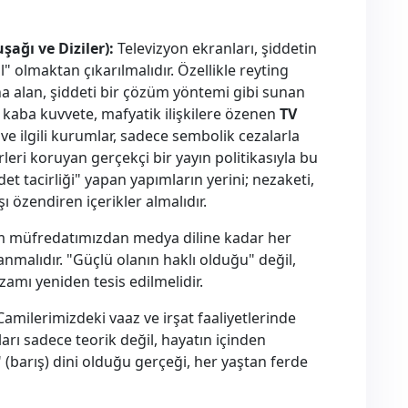
ağı ve Diziler):
Televizyon ekranları, şiddetin
" olmaktan çıkarılmalıdır. Özellikle reyting
na alan, şiddeti bir çözüm yöntemi gibi sunan
, kaba kuvvete, mafyatik ilişkilere özenen
TV
ve ilgili kurumlar, sadece sembolik cezalarla
leri koruyan gerçekçi bir yayın politikasıyla bu
et tacirliği" yapan yapımların yerini; nezaketi,
özendiren içerikler almalıdır.
m müfredatımızdan medya diline kadar her
anmalıdır. "Güçlü olanın haklı olduğu" değil,
zamı yeniden tesis edilmelidir.
amilerimizdeki vaaz ve irşat faaliyetlerinde
arı sadece teorik değil, hayatın içinden
" (barış) dini olduğu gerçeği, her yaştan ferde