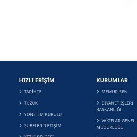
HIZLI ERİŞİM
KURUMLAR
TARİHÇE
MEMUR-SEN
TÜZÜK
DİYANET İŞLERİ
BAŞKANLIĞI
YÖNETİM KURULU
VAKIFLAR GENEL
ŞUBELER İLETİŞİM
MÜDÜRLÜĞÜ
YETKİ BELGESİ