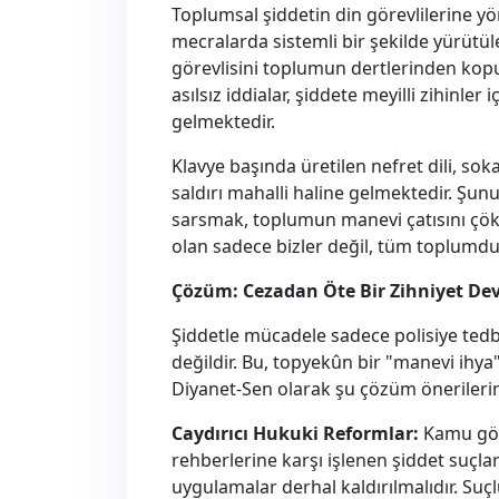
Toplumsal şiddetin din görevlilerine y
mecralarda sistemli bir şekilde yürütüle
görevlisini toplumun dertlerinden kopuk
asılsız iddialar, şiddete meyilli zihinler
gelmektedir.
Klavye başında üretilen nefret dili, soka
saldırı mahalli haline gelmektedir. Şun
sarsmak, toplumun manevi çatısını çök
olan sadece bizler değil, tüm toplumdu
Çözüm: Cezadan Öte Bir Zihniyet De
Şiddetle mücadele sadece polisiye ted
değildir. Bu, topyekûn bir "manevi ihy
Diyanet-Sen olarak şu çözüm önerilerin
Caydırıcı Hukuki Reformlar:
Kamu göre
rehberlerine karşı işlenen şiddet suçlar
uygulamalar derhal kaldırılmalıdır. Suçl