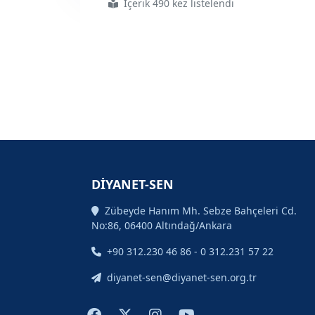
İçerik 490 kez listelendi
#toplumsal
#şiddet
#sarmalına
#sürükleniyoruz
DİYANET-SEN
Zübeyde Hanım Mh. Sebze Bahçeleri Cd.
No:86, 06400 Altındağ/Ankara
+90 312.230 46 86 - 0 312.231 57 22
diyanet-sen@diyanet-sen.org.tr