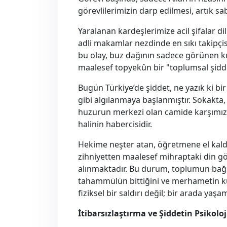
görevlilerimizin darp edilmesi, artık sab
Yaralanan kardeşlerimize acil şifalar d
adli makamlar nezdinde en sıkı takipçis
bu olay, buz dağının sadece görünen kı
maalesef topyekûn bir "toplumsal şidde
Bugün Türkiye’de şiddet, ne yazık ki b
gibi algılanmaya başlanmıştır. Sokakta,
huzurun merkezi olan camide karşımıza
halinin habercisidir.
Hekime neşter atan, öğretmene el kald
zihniyetten maalesef mihraptaki din g
alınmaktadır. Bu durum, toplumun bağı
tahammülün bittiğini ve merhametin k
fiziksel bir saldırı değil; bir arada ya
İtibarsızlaştırma ve Şiddetin Psikolo