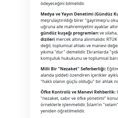
ödeyeceğini bilmelidir.
Medya ve Yayın Denetimi (Gündüz Kuş
meşrulaştırıldığı birer "gayrimeşru okul
uğruna aile mahremiyetini ayaklar altı
gündüz kuşağı programları
ve silaha
dizileri
mercek altına alınmalıdır. RTÜK 
değil; toplumsal ahlakı ve manevi değer
yıkıma "dur" demelidir. Ekranlarda "şidd
komşuluk hukukunu ve toplumsal barışı 
Milli Bir "Nezaket" Seferberliği:
Eğiti
alanda şiddeti özendiren içerikler ayıkl
"haklı olanın güçlü olduğu" bir ahlak ni
Öfke Kontrolü ve Manevi Rehberlik:
C
"nezaket, sabır ve öfke yönetimi" konul
örneklerle işlenmelidir. İslam’ın "selam
yeniden öğretilmelidir.