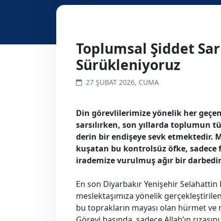
Toplumsal Şiddet Sa
Sürükleniyoruz
27 ŞUBAT 2026, CUMA
Din görevlilerimize yönelik her geçen
sarsılırken, son yıllarda toplumun tü
derin bir endişeye sevk etmektedir
kuşatan bu kontrolsüz öfke, sadece fi
irademize vurulmuş ağır bir darbedir
En son Diyarbakır Yenişehir Selahattin
meslektaşımıza yönelik gerçekleştirilen
bu toprakların mayası olan hürmet ve m
Görevi başında, sadece Allah’ın rızası