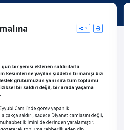
rmalına
 gün bir yenisi eklenen saldırılarla
m kesimlerine yayılan şiddetin tırmanışı bizi
. Meslek grubumuzun yanı sıra tüm toplumu
ziksel bir saldırı değil, bir arada yaşama
.
 Eyyubi Camii’nde görev yapan iki
 alçakça saldırı, sadece Diyanet camiasını değil,
uhabbet iklimini de derinden yaralamıştır.
nı gözeterek topluma rehberlik eden din