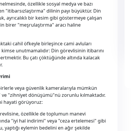
önelmesinde, özellikle sosyal medya ve bazı
n "itibarsızlaştırma" dilinin payı büyüktür. Din
, ayrıcalıklı bir kesim gibi göstermeye çalışan
 için birer "meşrulaştırma" aracı haline
ktaki cahil öfkeyle birleşince cami avluları
u kimse unutmamalıdır: Din görevlisinin itibarını
ertmektir. Bu çatı çöktüğünde altında kalacak
r.
vrimi
birlerle veya güvenlik kameralarıyla mümkün
a" ve "zihniyet dönüşümü"nü zorunlu kılmaktadır.
i hayati görüyoruz:
vlisine, özellikle de toplumun manevi
ında "iyi hal indirimi" veya "ceza ertelemesi" gibi
u, yaptığı eylemin bedelini en ağır şekilde