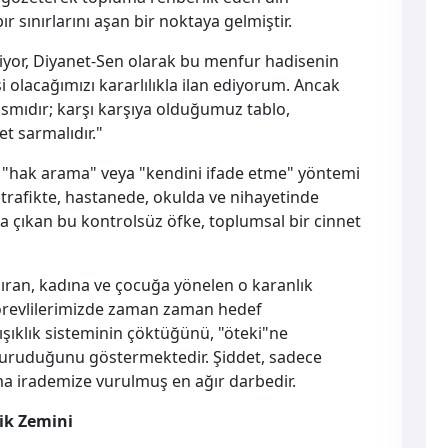
ır sınırlarını aşan bir noktaya gelmiştir.
iliyor, Diyanet-Sen olarak bu menfur hadisenin
i olacağımızı kararlılıkla ilan ediyorum. Ancak
smıdır; karşı karşıya olduğumuz tablo,
t sarmalıdır."
ir "hak arama" veya "kendini ifade etme" yöntemi
 trafikte, hastanede, okulda ve nihayetinde
 çıkan bu kontrolsüz öfke, toplumsal bir cinnet
ıran, kadına ve çocuğa yönelen o karanlık
örevlilerimizde zaman zaman hedef
şıklık sisteminin çöktüğünü, "öteki"ne
uruduğunu göstermektedir. Şiddet, sadece
şama irademize vurulmuş en ağır darbedir.
jik Zemini