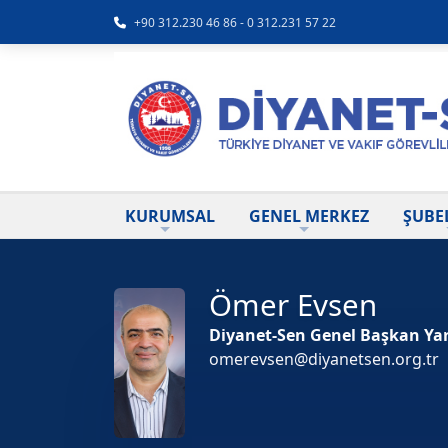
+90 312.230 46 86 - 0 312.231 57 22
KURUMSAL
GENEL MERKEZ
ŞUBE
Ömer Evsen
Diyanet-Sen Genel Başkan Yard
omerevsen@diyanetsen.org.tr