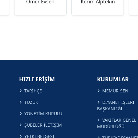
Ömer Evsen
Kerim Alptekin
HIZLI ERİŞİM
KURUMLAR
TARİHÇE
MEMUR-SEN
TÜZÜK
DİYANET İŞLERİ
BAŞKANLIĞI
YÖNETİM KURULU
VAKIFLAR GENEL
ŞUBELER İLETİŞİM
MÜDÜRLÜĞÜ
YETKİ BELGESİ
TÜRKİYE DİYANET