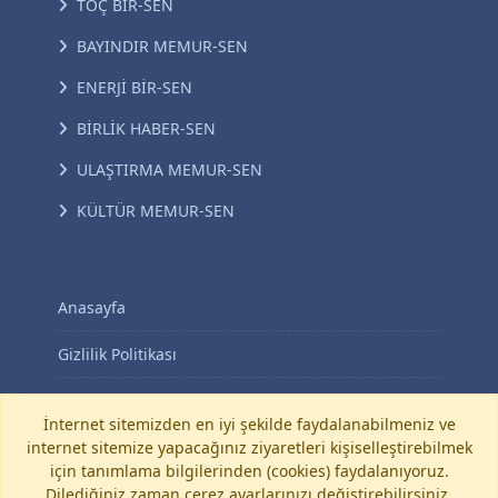
TOÇ BİR-SEN
BAYINDIR MEMUR-SEN
ENERJİ BİR-SEN
BİRLİK HABER-SEN
ULAŞTIRMA MEMUR-SEN
KÜLTÜR MEMUR-SEN
Anasayfa
Gizlilik Politikası
KVKK Aydınlatma Metni
İnternet sitemizden en iyi şekilde faydalanabilmeniz ve
internet sitemize yapacağınız ziyaretleri kişiselleştirebilmek
İletişim
için tanımlama bilgilerinden (cookies) faydalanıyoruz.
Dilediğiniz zaman çerez ayarlarınızı değiştirebilirsiniz.