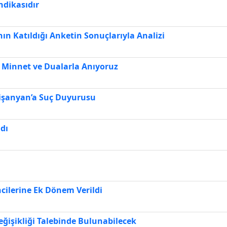
ndikasıdır
nın Katıldığı Anketin Sonuçlarıyla Analizi
 Minnet ve Dualarla Anıyoruz
Nişanyan’a Suç Duyurusu
dı
ncilerine Ek Dönem Verildi
Değişikliği Talebinde Bulunabilecek