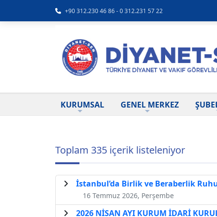
+90 312.230 46 86 - 0 312.231 57 22
KURUMSAL
GENEL MERKEZ
ŞUBE
Toplam 335 içerik listeleniyor
İstanbul’da Birlik ve Beraberlik Ruh
16 Temmuz 2026, Perşembe
2026 NİSAN AYI KURUM İDARİ KURU