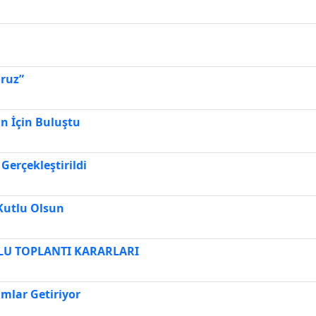
oruz”
in İçin Buluştu
 Gerçekleştirildi
 Kutlu Olsun
LU TOPLANTI KARARLARI
mlar Getiriyor