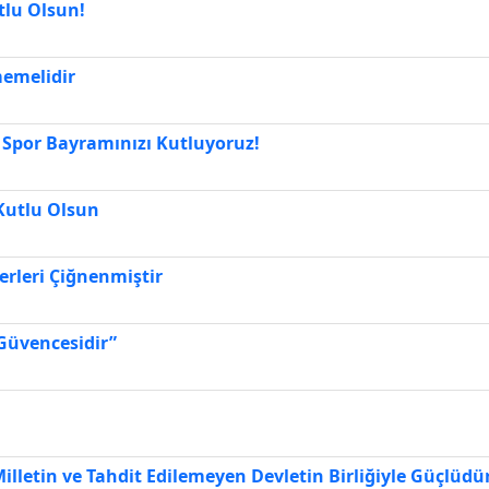
lu Olsun!
memelidir
 Spor Bayramınızı Kutluyoruz!
 Kutlu Olsun
erleri Çiğnenmiştir
Güvencesidir”
illetin ve Tahdit Edilemeyen Devletin Birliğiyle Güçlüdü