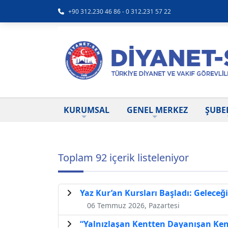
+90 312.230 46 86 - 0 312.231 57 22
KURUMSAL
GENEL MERKEZ
ŞUBE
Toplam 92 içerik listeleniyor
Yaz Kur’an Kursları Başladı: Gelece
06 Temmuz 2026, Pazartesi
“Yalnızlaşan Kentten Dayanışan Ken