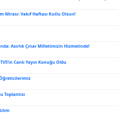
Mirası: Vakıf Haftası Kutlu Olsun!
ında: Asırlık Çınar Milletimizin Hizmetinde!
z TV5’in Canlı Yayın Konuğu Oldu
ğreticilerimiz
u Toplantısı
tılım