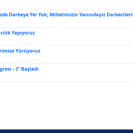
de Darbeye Yer Yok; Milletimizin Yanındayız Darbecileri
cılık Yapıyoruz
erimize Yürüyoruz
resi – I” Başladı