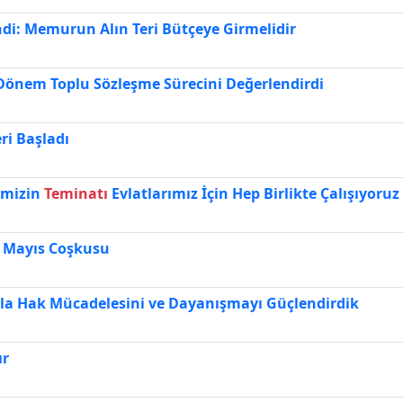
di: Memurun Alın Teri Bütçeye Girmelidir
Dönem Toplu Sözleşme Sürecini Değerlendirdi
i Başladı
ğimizin
Teminatı
Evlatlarımız İçin Hep Birlikte Çalışıyoruz
1 Mayıs Coşkusu
ızla Hak Mücadelesini ve Dayanışmayı Güçlendirdik
ır