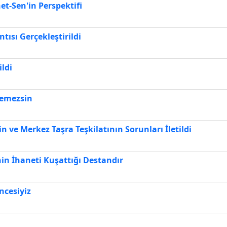
t-Sen'in Perspektifi
ısı Gerçekleştirildi
ildi
temezsin
n ve Merkez Taşra Teşkilatının Sorunları İletildi
nin İhaneti Kuşattığı Destandır
ncesiyiz