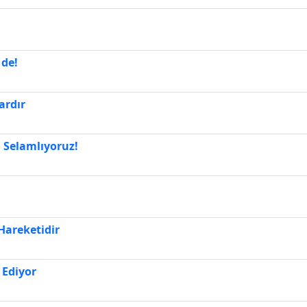
 de!
ardır
 Selamlıyoruz!
Hareketidir
 Ediyor