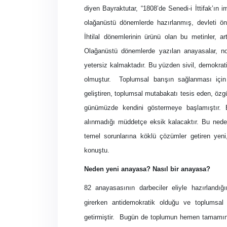
diyen Bayraktutar, “1808’de Senedi-i İttifak’ın
olağanüstü dönemlerde hazırlanmış, devleti önc
İhtilal dönemlerinin ürünü olan bu metinler, a
Olağanüstü dönemlerde yazılan anayasalar, nor
yetersiz kalmaktadır. Bu yüzden sivil, demokrat
olmuştur.
Toplumsal barışın sağlanması için 
geliştiren, toplumsal mutabakatı tesis eden, özgü
günümüzde kendini göstermeye başlamıştır. 
alınmadığı müddetçe eksik kalacaktır. Bu nede
temel sorunlarına köklü çözümler getiren yeni,
konuştu.
Neden yeni anayasa? Nasıl bir anayasa?
82 anayasasının darbeciler eliyle hazırlandı
girerken antidemokratik olduğu ve toplumsal
getirmiştir.
Bugün de toplumun hemen tamamınca y