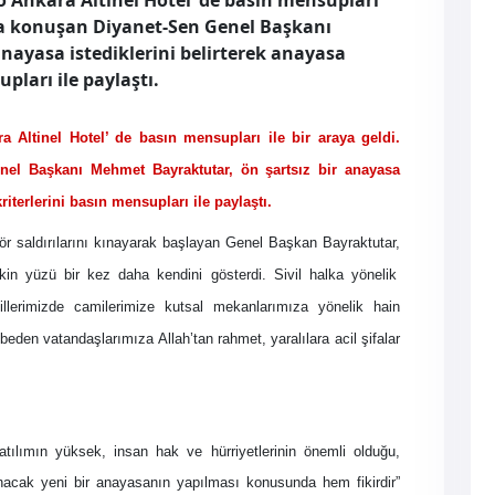
 Ankara Altinel Hotel’ de basın mensupları
ıda konuşan Diyanet-Sen Genel Başkanı
nayasa istediklerini belirterek anayasa
pları ile paylaştı.
 Altinel Hotel’ de basın mensupları ile bir araya geldi.
nel Başkanı Mehmet Bayraktutar, ön şartsız bir anayasa
riterlerini basın mensupları ile paylaştı.
ör saldırılarını kınayarak başlayan Genel Başkan Bayraktutar,
kin yüzü bir kez daha kendini gösterdi. Sivil halka yönelik
llerimizde camilerimize kutsal mekanlarımıza yönelik hain
aybeden vatandaşlarımıza Allah’tan rahmet, yaralılara acil şifalar
ılımın yüksek, insan hak ve hürriyetlerinin önemli olduğu,
ırlanacak yeni bir anayasanın yapılması konusunda hem fikirdir”