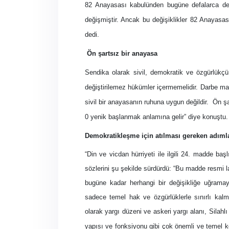
82 Anayasası kabulünden bugüne defalarca değ
değişmiştir. Ancak bu değişiklikler 82 Anayasas
dedi.
Ön şartsız bir anayasa
Sendika olarak sivil, demokratik ve özgürlükçü 
değiştirilemez hükümler içermemelidir. Darbe man
sivil bir anayasanın ruhuna uygun değildir.
Ön şa
0 yenik başlanmak anlamına gelir” diye konuştu.
Demokratikleşme için atılması gereken adıml
“Din ve vicdan hürriyeti ile ilgili 24. madde ba
sözlerini şu şekilde sürdürdü: “Bu madde resmi l
bugüne kadar herhangi bir değişikliğe uğramay
sadece temel hak ve özgürlüklerle sınırlı kalma
olarak yargı düzeni ve askeri yargı alanı, Silahlı
yapısı ve fonksiyonu gibi çok önemli ve temel k