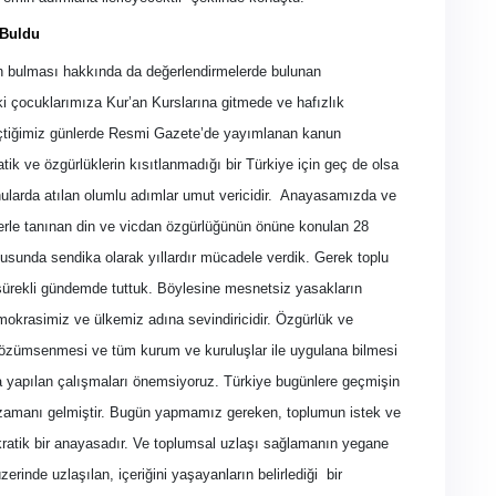
 Buldu
son bulması hakkında da değerlendirmelerde bulunan
aki çocuklarımıza Kur’an Kurslarına gitmede ve hafızlık
geçtiğimiz günlerde Resmi Gazete’de yayımlanan kanun
k ve özgürlüklerin kısıtlanmadığı bir Türkiye için geç de olsa
larda atılan olumlu adımlar umut vericidir.
Anayasamızda ve
lerle tanınan din ve vicdan özgürlüğünün önüne konulan 28
nusunda sendika olarak yıllardır mücadele verdik. Gerek toplu
sürekli gündemde tuttuk. Böylesine mesnetsiz yasakların
okrasimiz ve ülkemiz adına sevindiricidir. Özgürlük ve
 özümsenmesi ve tüm kurum ve kuruluşlar ile uygulana bilmesi
da yapılan çalışmaları önemsiyoruz. Türkiye bugünlere geçmişin
ın zamanı gelmiştir. Bugün yapmamız gereken, toplumun istek ve
kratik bir anayasadır. Ve toplumsal uzlaşı sağlamanın yegane
rinde uzlaşılan, içeriğini yaşayanların belirlediği
bir