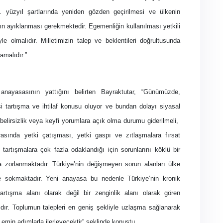
 yüzyıl şartlarında yeniden gözden geçirilmesi ve ülkenin
ın ayıklanması gerekmektedir. Egemenliğin kullanılması yetkili
yle olmalıdır. Milletimizin talep ve beklentileri doğrultusunda
amalıdır.”
nayasasının yattığını belirten Bayraktutar, “Günümüzde,
tartışma ve ihtilaf konusu oluyor ve bundan dolayı siyasal
elirsizlik veya keyfi yorumlara açık olma durumu giderilmeli,
asında yetki çatışması, yetki gaspı ve zıtlaşmalara fırsat
 tartışmalara çok fazla odaklandığı için sorunlarını köklü bir
a zorlanmaktadır. Türkiye’nin değişmeyen sorun alanları ülke
 sokmaktadır. Yeni anayasa bu nedenle Türkiye’nin kronik
ı tartışma alanı olarak değil bir zenginlik alanı olarak gören
dır. Toplumun talepleri en geniş şekliyle uzlaşma sağlanarak
min adımlarla ilerleyecektir” şeklinde konuştu.