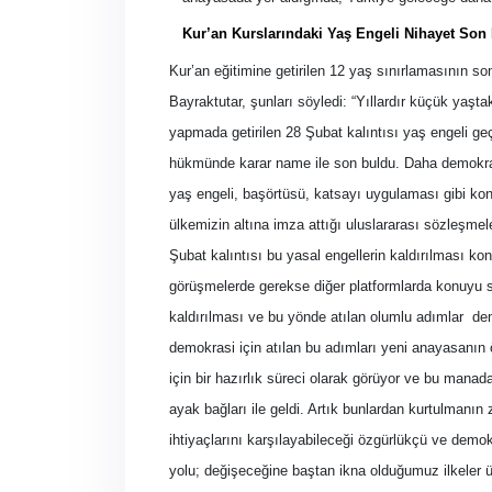
Kur’an Kurslarındaki Yaş Engeli Nihayet Son
Kur’an eğitimine getirilen 12 yaş sınırlamasının 
Bayraktutar, şunları söyledi: “Yıllardır küçük yaşt
yapmada getirilen 28 Şubat kalıntısı yaş engeli 
hükmünde karar name ile son buldu. Daha demokrati
yaş engeli, başörtüsü, katsayı uygulaması gibi konu
ülkemizin altına imza attığı uluslararası sözleşme
Şubat kalıntısı bu yasal engellerin kaldırılması ko
görüşmelerde gerekse diğer platformlarda konuyu 
kaldırılması ve bu yönde atılan olumlu adımlar
dem
demokrasi için atılan bu adımları yeni anayasanın
için bir hazırlık süreci olarak görüyor ve bu mana
ayak bağları ile geldi. Artık bunlardan kurtulman
ihtiyaçlarını karşılayabileceği özgürlükçü ve demo
yolu; değişeceğine baştan ikna olduğumuz ilkeler üze