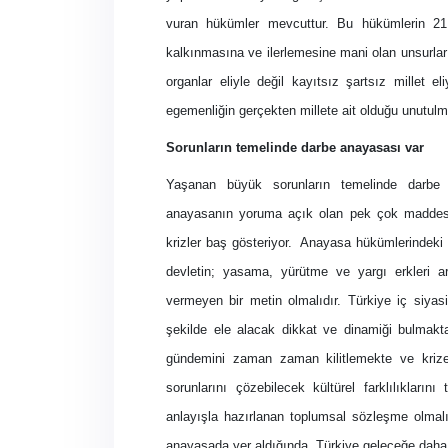
vuran hükümler mevcuttur. Bu hükümlerin 21.
kalkınmasına ve ilerlemesine mani olan unsurlar
organlar eliyle değil kayıtsız şartsız millet eli
egemenliğin gerçekten millete ait olduğu unutulm
Sorunların temelinde darbe anayasası var
Yaşanan büyük sorunların temelinde darbe a
anayasanın yoruma açık olan pek çok maddesi 
krizler baş gösteriyor.
Anayasa hükümlerindeki b
devletin; yasama, yürütme ve yargı erkleri ar
vermeyen bir metin olmalıdır. Türkiye iç siyasi
şekilde ele alacak dikkat ve dinamiği bulmakt
gündemini zaman zaman kilitlemekte ve krize
sorunlarını çözebilecek kültürel farklılıkların
anlayışla hazırlanan toplumsal sözleşme olmalı
anayasada yer aldığında, Türkiye geleceğe daha e