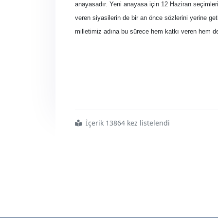
anayasadır. Yeni anayasa için 12 Haziran seçimler
veren siyasilerin de bir an önce sözlerini yerine get
milletimiz adına bu sürece hem katkı veren hem de
İçerik 13864 kez listelendi
#ön
#şartsız
#bir
#anayasa
#istiyoruz