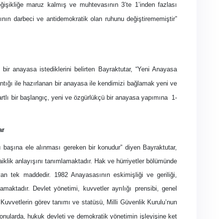
işikliğe maruz kalmış ve muhtevasının 3’te 1’inden fazlası
ının darbeci ve antidemokratik olan ruhunu değiştirememiştir”
bir anayasa istediklerini belirten Bayraktutar, “Yeni Anayasa
tığı ile hazırlanan bir anayasa ile kendimizi bağlamak yeni ve
rtlı bir başlangıç, yeni ve özgürlükçü bir anayasa yapımına
1-
ar
şlı başına ele alınması gereken bir konudur” diyen Bayraktutar,
aiklik anlayışını tanımlamaktadır. Hak ve hürriyetler bölümünde
an tek maddedir. 1982 Anayasasının eskimişliği ve geriliği,
maktadır. Devlet yönetimi, kuvvetler ayrılığı prensibi, genel
 Kuvvetlerin görev tanımı ve statüsü, Milli
Güvenlik Kurulu’nun
onularda, hukuk devleti ve demokratik yönetimin işleyişine ket