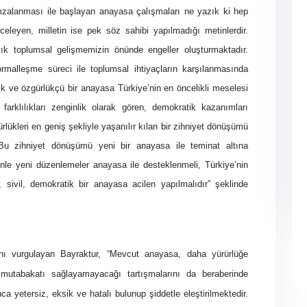
 imzalanması ile başlayan anayasa çalışmaları ne yazık ki hep
eleyen, milletin ise pek söz sahibi yapılmadığı metinlerdir.
rtık toplumsal gelişmemizin önünde engeller oluşturmaktadır.
malleşme süreci ile toplumsal ihtiyaçların karşılanmasında
ik ve özgürlükçü bir anayasa Türkiye’nin en öncelikli meselesi
farklılıkları zenginlik olarak gören, demokratik kazanımları
rlükleri en geniş şekliyle yaşanılır kılan bir zihniyet dönüşümü
Bu zihniyet dönüşümü yeni bir anayasa ile teminat altına
nle yeni düzenlemeler anayasa ile desteklenmeli, Türkiye’nin
 sivil, demokratik bir anayasa acilen yapılmalıdır” şeklinde
ğını vurgulayan Bayraktur, “Mevcut anayasa, daha yürürlüğe
 mutabakatı sağlayamayacağı tartışmalarını da beraberinde
etersiz, eksik ve hatalı bulunup şiddetle eleştirilmektedir.