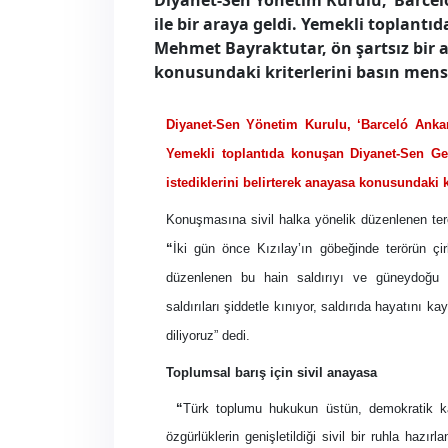
Diyanet-Sen Yönetim Kurulu, ‘Barceló
ile bir araya geldi. Yemekli toplant
Mehmet Bayraktutar, ön şartsız bir a
konusundaki kriterlerini basın mensu
Diyanet-Sen Yönetim Kurulu, ‘Barceló Ankara
Yemekli toplantıda konuşan Diyanet-Sen Ge
istediklerini belirterek anayasa konusundaki k
Konuşmasına sivil halka yönelik düzenlenen ter
“
İki gün önce Kızılay’ın göbeğinde terörün çir
düzenlenen bu hain saldırıyı ve güneydoğu i
saldırıları şiddetle kınıyor, saldırıda hayatını k
diliyoruz” dedi.
Toplumsal barış için sivil anayasa
“
Türk toplumu hukukun üstün, demokratik kat
özgürlüklerin genişletildiği sivil bir ruhla haz