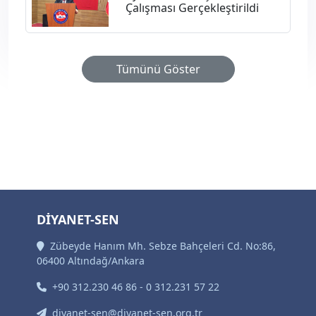
Çalışması Gerçekleştirildi
Tümünü Göster
DİYANET-SEN
Zübeyde Hanım Mh. Sebze Bahçeleri Cd. No:86,
06400 Altındağ/Ankara
+90 312.230 46 86 - 0 312.231 57 22
diyanet-sen@diyanet-sen.org.tr