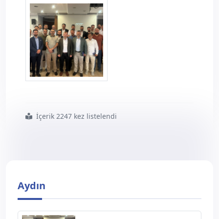
aydin11.jpg
İçerik 2247 kez listelendi
#muğla
#ve
#aydın
#teşkilat
#eğitim
#toplantıları
#yapıldı
Aydın