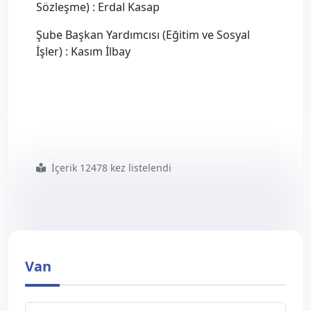
Sözleşme) : Erdal Kasap
Şube Başkan Yardımcısı (Eğitim ve Sosyal
İşler) : Kasım İlbay
İçerik 12478 kez listelendi
#van
#şubesi
#olağan
#genel
#kongresi
#gerçekleştirildi
Van