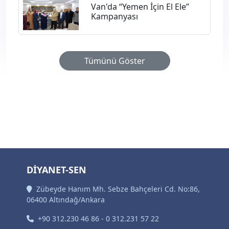
Van'da “Yemen İçin El Ele”
Kampanyası
Tümünü Göster
DİYANET-SEN
Zübeyde Hanım Mh. Sebze Bahçeleri Cd. No:86,
06400 Altındağ/Ankara
+90 312.230 46 86 - 0 312.231 57 22