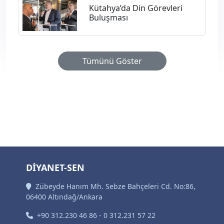
Kütahya’da Din Görevleri
Buluşması
Tümünü Göster
DİYANET-SEN
Zübeyde Hanım Mh. Sebze Bahçeleri Cd. No:86,
06400 Altındağ/Ankara
+90 312.230 46 86 - 0 312.231 57 22