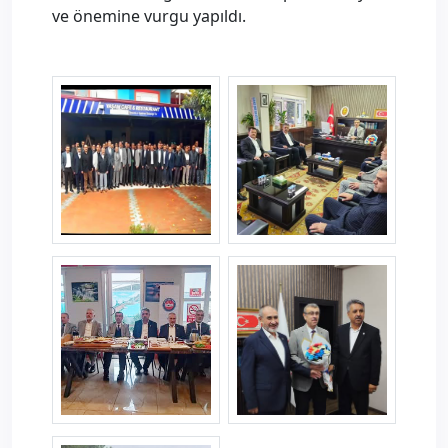
ve önemine vurgu yapıldı.
usak--1-.png
usak--3-.png
usak--4-.png
usak--5-.png