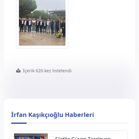
usak--6-.png
İçerik 620 kez listelendi
#uşak
#ve
#ilçelerinde
#camiler
#din
#görevlileri
#haftası
#programı
#yapıldı
İrfan Kaşıkçıoğlu Haberleri