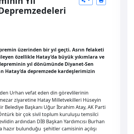
minin Yıl
Depremzedeleri
emin üzerinden bir yıl geçti. Asrın felaketi
tkileyen özellikle Hatay’da büyük yıkımlara ve
 depreminin yıl dönümünde Diyanet-Sen
n Hatay’da depremzede kardeşlerimizin
den Urhan vefat eden din görevlilerinin
mezar ziyaretine Hatay Milletvekilleri Hüseyin
ir Belediye Başkanı Uğur İbrahim Atay, AK Parti
türk bir çok sivil toplum kuruluşu temsilci
 mevlidin ardından DİB Başkan Yardımcısı Burhan
 hazır bulunduğu şehitler camisinin açılışı