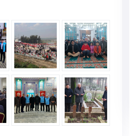
ret--2-.jpg
hataydepremziyaret--3-.jpg
hataydepremziyaret--4-.jpg
ret--7-.jpg
hataydepremziyaret--8-.jpg
hataydepremziyaret--9-.jpg