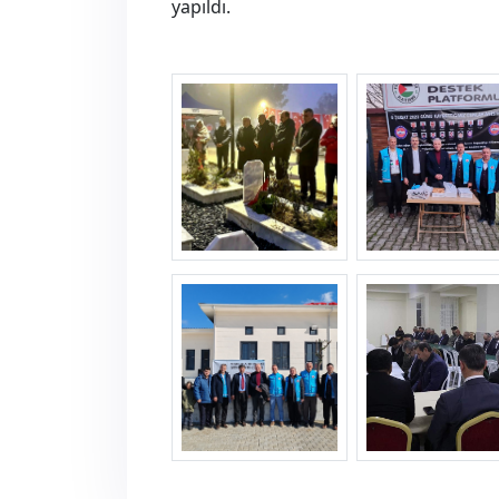
yapıldı.
hataydepremziyaret--1-.jpg
hataydepremziya
hataydepremziyaret--6-.jpg
hataydepremziya