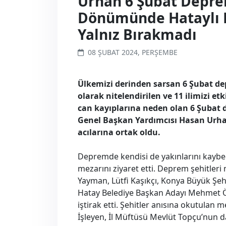
Urhan 6 Şubat Depre
Dönümünde Hataylı 
Yalnız Bırakmadı
08 ŞUBAT 2024, PERŞEMBE
Ülkemizi derinden sarsan 6 Şubat depr
olarak nitelendirilen ve 11 ilimizi e
can kayıplarına neden olan 6 Şubat
Genel Başkan Yardımcısı Hasan Urha
acılarına ortak oldu.
Depremde kendisi de yakınlarını kaybe
mezarını ziyaret etti. Deprem şehitleri 
Yayman, Lütfi Kaşıkçı, Konya Büyük Şeh
Hatay Belediye Başkan Adayı Mehmet Ön
iştirak etti. Şehitler anısına okutulan
İşleyen, İl Müftüsü Mevlüt Topçu’nun da