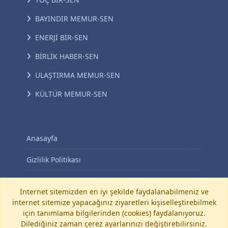
BAYINDIR MEMUR-SEN
ENERJİ BİR-SEN
BİRLİK HABER-SEN
ULAŞTIRMA MEMUR-SEN
KÜLTÜR MEMUR-SEN
Anasayfa
Gizlilik Politikası
KVKK Aydınlatma Metni
İnternet sitemizden en iyi şekilde faydalanabilmeniz ve
İletişim
internet sitemize yapacağınız ziyaretleri kişiselleştirebilmek
için tanımlama bilgilerinden (cookies) faydalanıyoruz.
Dilediğiniz zaman çerez ayarlarınızı değiştirebilirsiniz.