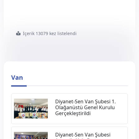
İçerik 13079 kez listelendi
#trafik
#kazasında
#hayatını
#kaybeden
#üyemizin
#ailesine
#15
#bin
#tl8217 lik
#yardım
#çeki
Van
Diyanet-Sen Van Şubesi 1.
Olağanüstü Genel Kurulu
Gerçekleştirildi
Diyanet-Sen Van Şubesi