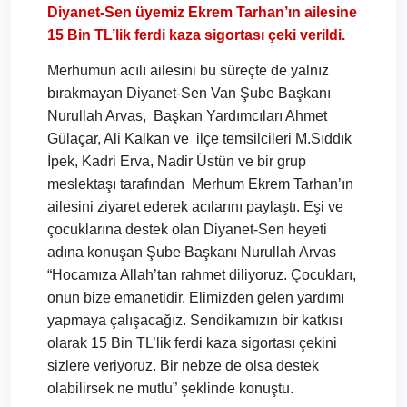
Diyanet-Sen üyemiz Ekrem Tarhan’ın ailesine
15 Bin TL’lik ferdi kaza sigortası çeki verildi.
Merhumun acılı ailesini bu süreçte de yalnız
bırakmayan Diyanet-Sen Van Şube Başkanı
Nurullah Arvas,
Başkan Yardımcıları Ahmet
Gülaçar, Ali Kalkan ve
ilçe temsilcileri M.Sıddık
İpek, Kadri Erva, Nadir Üstün ve bir grup
meslektaşı tarafından
Merhum Ekrem Tarhan’ın
ailesini ziyaret ederek acılarını paylaştı. Eşi ve
çocuklarına destek olan Diyanet-Sen heyeti
adına konuşan Şube Başkanı Nurullah Arvas
“Hocamıza Allah’tan rahmet diliyoruz. Çocukları,
onun bize emanetidir. Elimizden gelen yardımı
yapmaya çalışacağız. Sendikamızın bir katkısı
olarak 15 Bin TL’lik ferdi kaza sigortası çekini
sizlere veriyoruz. Bir nebze de olsa destek
olabilirsek ne mutlu” şeklinde konuştu.