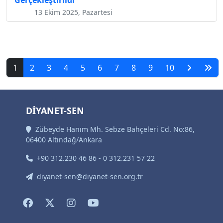
Gerçekleştirildi
13 Ekim 2025, Pazartesi
1
2
3
4
5
6
7
8
9
10
DİYANET-SEN
Zübeyde Hanım Mh. Sebze Bahçeleri Cd. No:86,
06400 Altındağ/Ankara
+90 312.230 46 86 - 0 312.231 57 22
diyanet-sen@diyanet-sen.org.tr