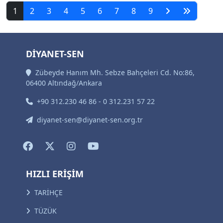
1
2
3
4
5
6
7
8
9
DİYANET-SEN
Zübeyde Hanım Mh. Sebze Bahçeleri Cd. No:86,
06400 Altındağ/Ankara
+90 312.230 46 86 - 0 312.231 57 22
diyanet-sen@diyanet-sen.org.tr
HIZLI ERİŞİM
TARİHÇE
TÜZÜK