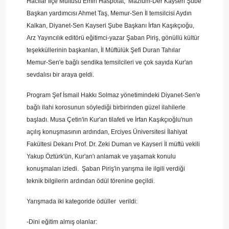
Hacılar İlçe Müftüsü Emin Haspolat, Mazlum-Der Kayseri Şube
Başkan yardımcısı Ahmet Taş, Memur-Sen İl temsilcisi Aydın
Kalkan, Diyanet-Sen Kayseri Şube Başkanı İrfan Kaşıkçıoğu,
Arz Yayıncılık editörü eğitimci-yazar Şaban Piriş, gönüllü kültür
teşekküllerinin başkanları, İl Müftülük Şefi Duran Tahılar
Memur-Sen'e bağlı sendika temsilcileri ve çok sayıda Kur'an
sevdalısı bir araya geldi.
Program Şef İsmail Hakkı Solmaz yönetimindeki Diyanet-Sen'e
bağlı ilahi korosunun söylediği birbirinden güzel ilahilerle
başladı. Musa Çetin'in Kur'an tilafeti ve İrfan Kaşıkçıoğlu'nun
açılış konuşmasının ardından, Erciyes Üniversitesi İlahiyat
Fakültesi Dekanı Prof. Dr. Zeki Duman ve Kayseri İl müftü vekili
Yakup Öztürk'ün, Kur'an'ı anlamak ve yaşamak konulu
konuşmaları izledi. Şaban Piriş'in yarışma ile ilgili verdiği
teknik bilgilerin ardından ödül törenine geçildi.
Yarışmada iki kategoride ödüller verildi:
-Dini eğitim almış olanlar: