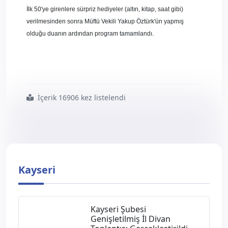
İlk 50'ye girenlere sürpriz hediyeler (altın, kitap, saat gibi)
verilmesinden sonra Müftü Vekili Yakup Öztürk'ün yapmış
olduğu duanın ardından program tamamlandı.
İçerik 16906 kez listelendi
#kur8217 an ı
#kerim
#meal
#bilgi
#yarışması8217 nda
#ödüller
#sahiplerini
#buldu
Kayseri
Kayseri Şubesi
Genişletilmiş İl Divan