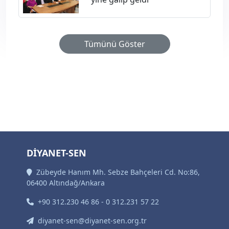
Tümünü Göster
DİYANET-SEN
Zübeyde Hanım Mh. Sebze Bahçeleri Cd. No:86,
06400 Altındağ/Ankara
+90 312.230 46 86 - 0 312.231 57 22
diyanet-sen@diyanet-sen.org.tr