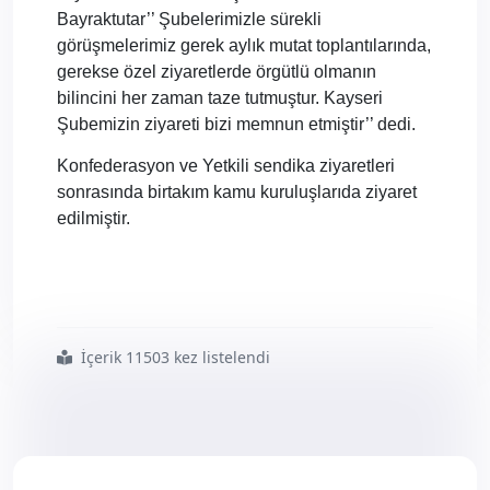
Bayraktutar’’ Şubelerimizle sürekli
görüşmelerimiz gerek aylık mutat toplantılarında,
gerekse özel ziyaretlerde örgütlü olmanın
bilincini her zaman taze tutmuştur. Kayseri
Şubemizin ziyareti bizi memnun etmiştir’’ dedi.
Konfederasyon ve Yetkili sendika ziyaretleri
sonrasında birtakım kamu kuruluşlarıda ziyaret
edilmiştir.
İçerik 11503 kez listelendi
#kayseri
#diyanet sen
#şubesi
#ankara8217 da