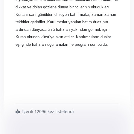
dikkat ve dolan gözlerle dünya birincilerinin okudukları
Kur’anı canı gönülden dinleyen katılımcılar, zaman zaman
tekbirler getirdiler. Katılımcılar yapılan hatim duasının
ardından dünyaca ünlü hafızları yakından görmek için
Kuran okunan kürsüye akın ettiler. Katılımcıların dualar
eşliğinde hafızları uğurlamaları ile program son buldu.
İçerik 12096 kez listelendi
#kars8217 da
#peygamber
#sav8217 e
#sevgi
#ve
#kur8217 an
#ziyafeti
#gecesi