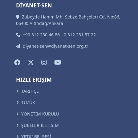
DİYANET-SEN
Zübeyde Hanım Mh. Sebze Bahçeleri Cd. No:86,
06400 Altındağ/Ankara
+90 312.230 46 86 - 0 312.231 57 22
diyanet-sen@diyanet-sen.org.tr
HIZLI ERİŞİM
TARİHÇE
TÜZÜK
YÖNETİM KURULU
ŞUBELER İLETİŞİM
YETKİ BELGESİ