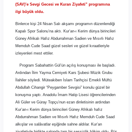
(SAV)’e Sevgi Gecesi ve Kuran Ziyafeti” programına
ilgi büyük oldu.
Binlerce kişi 24 Nisan Salı akşamı programın düzenlendiği
Kapalı Spor Salonu’na aktı. Kur’an-ı Kerim dünya birincileri
Güney Afrikalı Hafız Abdurrahman Sadien ve Mısırlı Hafız
Memduh Cude Saad güzel sesleri ve güzel kıraatleriyle
izleyenleri mest ettiler.
Program Sabahattin Gül’ün açılış konuşması ile başladı.
Ardından İlim Yayma Cemiyeti Kars Şubesi Müzik Grubu
İlahiler söyledi. Müteakiben İslam Tarihçisi Emekli Müftü
Abdullah Cihangir “Peygamber Sevgisi” konulu güzel bir
konuşma yaptı. Anadolu İmam Hatip Lisesi öğrencilerinden
Ali Güler ve Güray Topçu’nun ezan dinletisinin ardından
Kur’an-ı Kerim dünya birincileri Güney Afrikalı hafız
Abdurrahman Sadien ve Mısırlı Hafız Memduh Cude Saad
alkışlar ve salâvatlar eşiğinde sahne aldılar. Kur’an
ziyafetiyle birlikte salonda tam bir sessizlik hâkim oldu. Pür