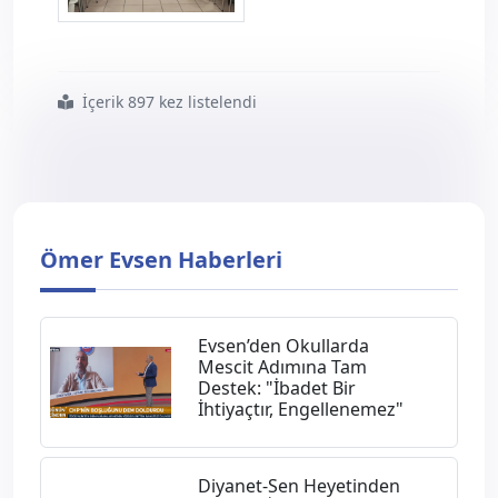
karabuk--5-.jpg
İçerik 897 kez listelendi
#karabük
#il
#divan
#toplantısı
#geniş
#katılımla
#gerçekleştirildi
Ömer Evsen Haberleri
Evsen’den Okullarda
Mescit Adımına Tam
Destek: "İbadet Bir
İhtiyaçtır, Engellenemez"
Diyanet-Sen Heyetinden