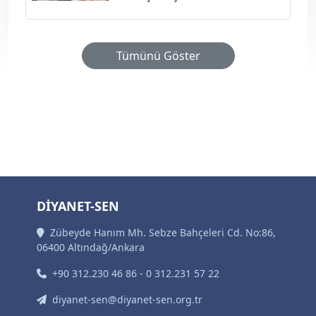
Tümünü Göster
DİYANET-SEN
Zübeyde Hanım Mh. Sebze Bahçeleri Cd. No:86,
06400 Altındağ/Ankara
+90 312.230 46 86 - 0 312.231 57 22
diyanet-sen@diyanet-sen.org.tr