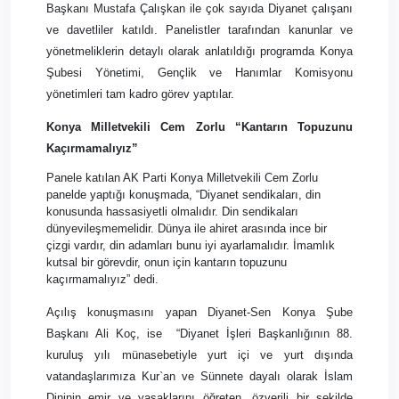
Başkanı Mustafa Çalışkan ile çok sayıda Diyanet çalışanı
ve davetliler katıldı. Panelistler tarafından kanunlar ve
yönetmeliklerin detaylı olarak anlatıldığı programda Konya
Şubesi Yönetimi, Gençlik ve Hanımlar Komisyonu
yönetimleri tam kadro görev yaptılar.
Konya Milletvekili Cem Zorlu “Kantarın Topuzunu
Kaçırmamalıyız”
Panele katılan AK Parti Konya Milletvekili Cem Zorlu
panelde yaptığı konuşmada, “Diyanet sendikaları, din
konusunda hassasiyetli olmalıdır. Din sendikaları
dünyevileşmemelidir. Dünya ile ahiret arasında ince bir
çizgi vardır, din adamları bunu iyi ayarlamalıdır. İmamlık
kutsal bir görevdir, onun için kantarın topuzunu
kaçırmamalıyız” dedi.
Açılış konuşmasını yapan Diyanet-Sen Konya Şube
Başkanı Ali Koç, ise
“
Diyanet İşleri Başkanlığının 88.
kuruluş yılı münasebetiyle yurt içi ve yurt dışında
vatandaşlarımıza Kur`an ve Sünnete dayalı olarak İslam
Dininin emir ve yasaklarını öğreten, özverili bir şekilde