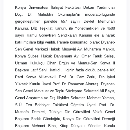
Konya Üniversitesi İlahiyat Fakültesi Dekan Yardımcısı
Doç. Dr. Muhiddin Okumuşlar’ın moderatörlüğünde
gerçekleştirilen panelde 657 sayılı Devlet Memurları
Kanunu, DİB Teşkilat Kanunu ile Yönetmelikleri ve 4688
sayılı Kamu Görevlileri Sendikaları Kanunu ele alınarak
katılımcılara bilgi verildi. Panele konuşmacı olarak Diyanet-
Sen Genel Merkezi Hukuk Müşaviri Av. Muharrem Mankır,
Konya Şubesi Hukuk Danışmanı Av. Ömer Faruk Seleş,
Uzman Hukukçu Cihan Ergün ve Memur-Sen Konya İl
Başkanı Latif Selvi
katlıdı.
İlginin fazla olduğu panele AK
Parti Konya Milletvekili Prof. Dr. Cem Zorlu, Din İşleri
Yüksek Kurulu Üyesi Prof. Dr. Ramazan Altıntaş, Diyanet-
Sen Genel Mevzuat ve Toplu Sözleşme Sekreteri Ali Bayır,
Genel Araştırma ve Dış İlişkiler Sekreteri Mehmet Yaman,
S.Ü. Fen Edebiyat Fakültesi Öğretim Üyesi Prof. Dr.
Mustafa Demirci, Türkiye Din Görevlileri Vakfı Genel
Başkanı Sadık Gündoğdu, Konya Din Görevlileri Derneği
Başkanı Mehmet Bina, Kitap Dünyası Yönetim Kurulu