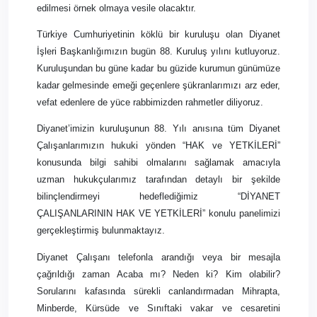
edilmesi örnek olmaya vesile olacaktır.
Türkiye Cumhuriyetinin köklü bir kuruluşu olan Diyanet
İşleri Başkanlığımızın bugün 88. Kuruluş yılını kutluyoruz.
Kuruluşundan bu güne kadar bu güzide kurumun günümüze
kadar gelmesinde emeği geçenlere şükranlarımızı arz eder,
vefat edenlere de yüce rabbimizden rahmetler diliyoruz.
Diyanet’imizin kuruluşunun 88. Yılı anısına tüm Diyanet
Çalışanlarımızın hukuki yönden “HAK ve YETKİLERİ”
konusunda bilgi sahibi olmalarını sağlamak amacıyla
uzman hukukçularımız tarafından detaylı bir şekilde
bilinçlendirmeyi hedeflediğimiz “DİYANET
ÇALIŞANLARININ HAK VE YETKİLERİ” konulu panelimizi
gerçekleştirmiş bulunmaktayız.
Diyanet Çalışanı telefonla arandığı veya bir mesajla
çağrıldığı zaman Acaba mı? Neden ki? Kim olabilir?
Sorularını kafasında sürekli canlandırmadan Mihrapta,
Minberde, Kürsüde ve Sınıftaki vakar ve cesaretini