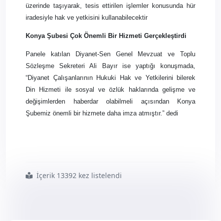
üzerinde taşıyarak, tesis ettirilen işlemler konusunda hür
iradesiyle hak ve yetkisini kullanabilecektir
Konya Şubesi Çok Önemli Bir Hizmeti Gerçekleştirdi
Panele katılan Diyanet-Sen Genel Mevzuat ve Toplu
Sözleşme Sekreteri Ali Bayır ise yaptığı konuşmada,
“Diyanet Çalışanlarının Hukuki Hak ve Yetkilerini bilerek
Din Hizmeti ile sosyal ve özlük haklarında gelişme ve
değişimlerden haberdar olabilmeli açısından Konya
Şubemiz önemli bir hizmete daha imza atmıştır.” dedi
İçerik 13392 kez listelendi
#diyanet
#çalışanlarının
#hak
#ve
#yetkileri
#paneli
#konya8217 da
#gerçekleştirildi