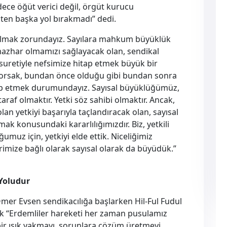
dece öğüt verici değil, örgüt kurucu
en başka yol bırakmadı” dedi.
 olmak zorundayız. Sayılara mahkum büyüklük
mazhar olmamızı sağlayacak olan, sendikal
 suretiyle nefsimize hitap etmek büyük bir
tiyorsak, bundan önce olduğu gibi bundan sonra
itap etmek durumundayız. Sayısal büyüklüğümüz,
ki taraf olmaktır. Yetki söz sahibi olmaktır. Ancak,
 olan yetkiyi başarıyla taçlandıracak olan, sayısal
k konusundaki kararlılığımızdır. Biz, yetkili
ğumuz için, yetkiyi elde ettik. Niceliğimiz
rimize bağlı olarak sayısal olarak da büyüdük.”
 Yoludur
mer Evsen sendikacılığa başlarken Hil-Ful Fudul
rek “Erdemliler hareketi her zaman pusulamız
ir ışık yakmayı, sorunlara çözüm üretmeyi