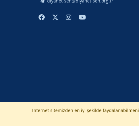
diyanet-sen@diyanet-sen.org.tr
İnternet sitemizden en iyi şekilde faydalanabilmeniz
Anasayfa
Gizlilik Politikası
KVKK Aydınlatm