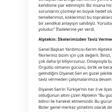
kendisine şiar edinmiştir. Biz insana 
sorunlarını çözmeyi en büyük hedef olar
temellerimizi, köklerimizi bu toprakla
bir sendikal anlayışın sahibiyiz. Yürüdü
yoludur.” İfadelerine yer verdi.
Alptekin: İlkelerimizden Taviz Verm
Genel Başkan Yardımcısı Kerim Alptekin
fikirleriniz bizim için çok değerli. İlini
çok daha iyi biliyorsunuz. Dolayısıyla b
Örgütlü olmanın gücünü, birlik ve bera
gelindiğini Diyanet-Sen en güzel şekil
taviz vermeden çalışmalarımıza devam 
Diyanet-Sen’in Türkiye’nin her il ve ilçe
olduğunun altını çizen Alptekin “Bu gücü
bilinci ile hareket etmemizdir. Bu gücün sı
Bizler genel merkez yönetimi olarak d