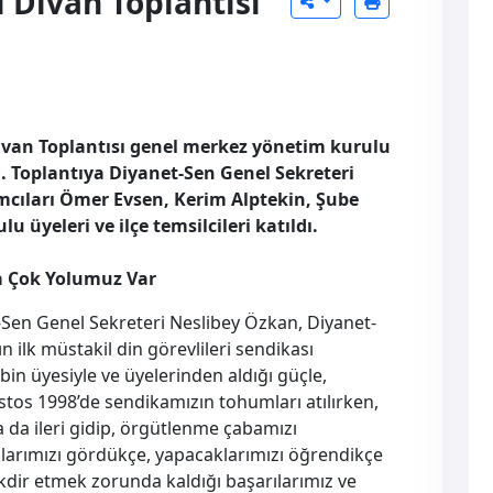
 Divan Toplantısı
ivan Toplantısı genel merkez yönetim kurulu
di. Toplantıya Diyanet-Sen Genel Sekreteri
cıları Ömer Evsen, Kerim Alptekin, Şube
 üyeleri ve ilçe temsilcileri katıldı.
 Çok Yolumuz Var
-Sen Genel Sekreteri Neslibey Özkan, Diyanet-
n ilk müstakil din görevlileri sendikası
in üyesiyle ve üyelerinden aldığı güçle,
stos 1998’de sendikamızın tohumları atılırken,
 da ileri gidip, örgütlenme çabamızı
klarımızı gördükçe, yapacaklarımızı öğrendikçe
akdir etmek zorunda kaldığı başarılarımız ve