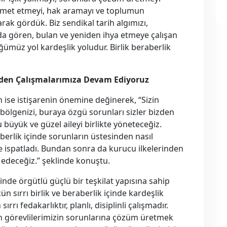
hizmet etmeyi, hak aramayı ve toplumun
ak gördük. Biz sendikal tarih algımızı,
rda gören, bulan ve yeniden ihya etmeye çalışan
ğümüz yol kardeşlik yoludur. Birlik beraberlik
eden Çalışmalarımıza Devam Ediyoruz
 ise istişarenin önemine değinerek, “Sizin
zi, bölgenizi, buraya özgü sorunları sizler bizden
u büyük ve güzel aileyi birlikte yöneteceğiz.
berlik içinde sorunların üstesinden nasıl
de ispatladı. Bundan sonra da kurucu ilkelerinden
edeceğiz.” şeklinde konuştu.
sinde örgütlü güçlü bir teşkilat yapısına sahip
n sırrı birlik ve beraberlik içinde kardeşlik
rrı fedakarlıktır, planlı, disiplinli çalışmadır.
in görevlilerimizin sorunlarına çözüm üretmek