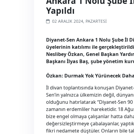
Ankara 1 Nolu Şube İl
Yapıldı
02 ARALIK 2024, PAZARTESI
Diyanet-Sen Ankara 1 Nolu Şube İl D
üyelerinin katılımı ile gerçekleştiril
Neslibey Özkan, Genel Başkan Yardım
Başkanı İlyas Baş, şube yönetim kurulu
Özkan: Durmak Yok Yürünecek Daha
İl divan toplantısında konuşan Diyanet
Sen’in yalnızca ülkemizin değil, dünyanı
olduğunu hatırlatarak “Diyanet-Sen 90 b
zamanın erdemliler hareketidir. 18 Ağu
bize engel olmaya çalışanlar hatta daha
değersizleştirmeye çabalayanlar, yaptı
fikri nedamete düştüler. Onların bile t