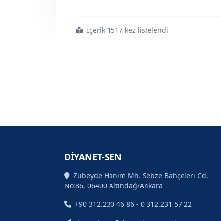
İçerik 1517 kez listelendi
#ankara
#nolu
#şube
#il
#divan
#toplantısı
#yapıldı
DİYANET-SEN
Zübeyde Hanım Mh. Sebze Bahçeleri Cd.
No:86, 06400 Altındağ/Ankara
+90 312.230 46 86 - 0 312.231 57 22