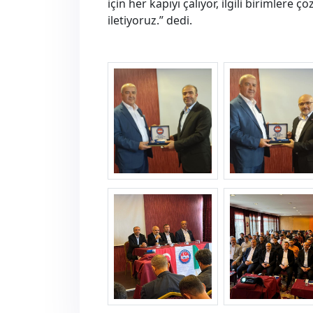
için her kapıyı çalıyor, ilgili birimler
iletiyoruz.” dedi.
ank1--1-.jpg
ank1--2-.jpg
ank1--5-.jpg
ank1--6-.jpg