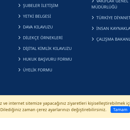
VAKIFLAR GENEL
ŞUBELER İLETİŞİM
MÜDÜRLÜĞÜ
YETKİ BELGESİ
TÜRKİYE DİYANET
DAVA KILAVUZU
İNSAN KAYNAKLA
DİLEKÇE ÖRNEKLERİ
ÇALIŞMA BAKANL
DİJİTAL KİMLİK KILAVUZU
HUKUK BAŞVURU FORMU
ÜYELİK FORMU
 ve internet sitemize yapacağınız ziyaretleri kişiselleştirebilmek i
Dilediğiniz zaman çerez ayarlarınızı değiştirebilirsiniz.
Tamam
a Metni
İletişim