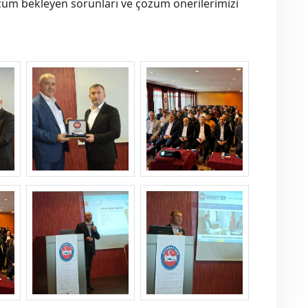
e çözüm bekleyen sorunları ve çözüm önerilerimizi
ank1--3-.jpg
ank1--4-.jpg
ank1--7-.jpg
ank1--8-.jpg