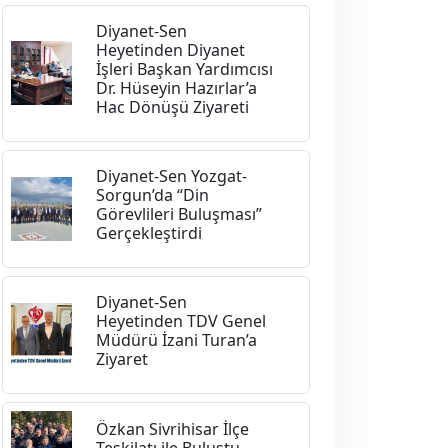
Diyanet-Sen
Heyetinden Diyanet
İşleri Başkan Yardımcısı
Dr. Hüseyin Hazırlar’a
Hac Dönüşü Ziyareti
Diyanet-Sen Yozgat-
Sorgun’da “Din
Görevlileri Buluşması”
Gerçekleştirdi
Diyanet-Sen
Heyetinden TDV Genel
Müdürü İzani Turan’a
Ziyaret
Özkan Sivrihisar İlçe
Teşkilatı ile Buluştu