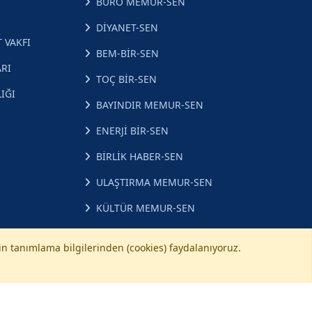
BÜRO MEMUR-SEN
DİYANET-SEN
 VAKFI
BEM-BİR-SEN
RI
TOÇ BİR-SEN
IĞI
BAYINDIR MEMUR-SEN
ENERJİ BİR-SEN
BİRLİK HABER-SEN
ULAŞTIRMA MEMUR-SEN
KÜLTÜR MEMUR-SEN
çin tanımlama bilgilerinden (cookies) faydalanıyoruz.
©
Diyanet-Sen