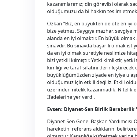
kazanımlarımız; din görevlisi olarak sa
olduğumuzu da bi hakkın teslim etmekt
Özkan “Biz, en büyükten de öte en iyi
bize yetmez. Saygıya mazhar, sevgiye 
alanda en iyi olmaktır. En büyük olmak
sınavdır. Bu sınavda başarılı olmak is
da en iyi olmak suretiyle neslimize h
bizi yetkili kılmıştır. Yetki kimliktir, yet
kimliği ve taraf sıfatını derinleştirecek
büyüklüğümüzden ziyade en iyiye ulaşma
olduğumuz için etkili değiliz. Etkili oldu
üzerinden nitelik kazanmadık. Nitelikle
İfadelerine yer verdi.
Evsen: Diyanet-Sen Birlik Beraberlik
Diyanet-Sen Genel Başkan Yardımcısı Ö
hareketini referans aldıklarını belirte
olmuştur. Karanlığa küfretmek yerine b