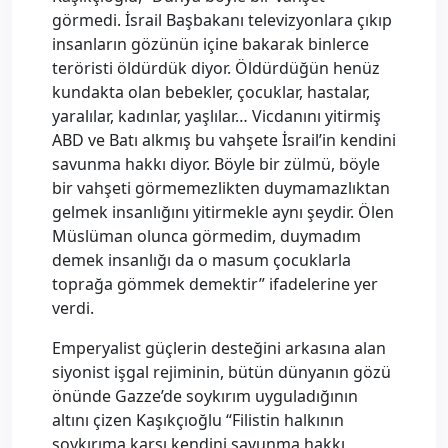
görmedi. İsrail Başbakanı televizyonlara çıkıp
insanların gözünün içine bakarak binlerce
teröristi öldürdük diyor. Öldürdüğün henüz
kundakta olan bebekler, çocuklar, hastalar,
yaralılar, kadınlar, yaşlılar… Vicdanını yitirmiş
ABD ve Batı alkmış bu vahşete İsrail’in kendini
savunma hakkı diyor. Böyle bir zülmü, böyle
bir vahşeti görmemezlikten duymamazlıktan
gelmek insanlığını yitirmekle aynı şeydir. Ölen
Müslüman olunca görmedim, duymadım
demek insanlığı da o masum çocuklarla
toprağa gömmek demektir” ifadelerine yer
verdi.
Emperyalist güçlerin desteğini arkasına alan
siyonist işgal rejiminin, bütün dünyanın gözü
önünde Gazze’de soykırım uyguladığının
altını çizen Kaşıkçıoğlu “Filistin halkının
soykırıma karşı kendini savunma hakkı