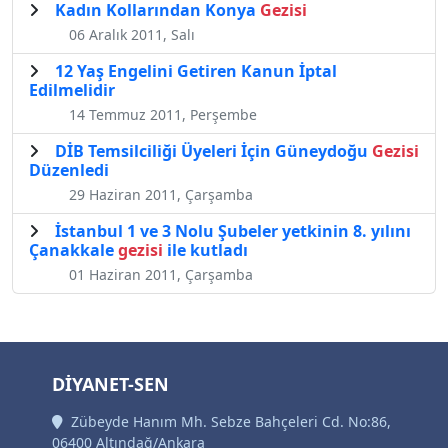
Kadın Kollarından Konya
Gezisi
06 Aralık 2011, Salı
12 Yaş Engelini Getiren Kanun İptal
Edilmelidir
14 Temmuz 2011, Perşembe
DİB Temsilciliği Üyeleri İçin Güneydoğu
Gezisi
Düzenledi
29 Haziran 2011, Çarşamba
İstanbul 1 ve 3 Nolu Şubeler yetkinin 8. yılını
Çanakkale
gezisi
ile kutladı
01 Haziran 2011, Çarşamba
DİYANET-SEN
Zübeyde Hanım Mh. Sebze Bahçeleri Cd. No:86,
06400 Altındağ/Ankara