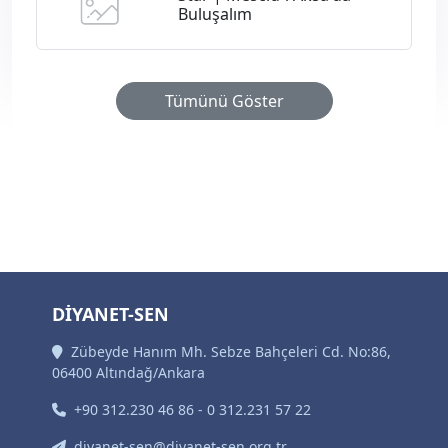
Buluşalım
Tümünü Göster
DİYANET-SEN
Zübeyde Hanım Mh. Sebze Bahçeleri Cd. No:86,
06400 Altındağ/Ankara
+90 312.230 46 86 - 0 312.231 57 22
diyanet-sen@diyanet-sen.org.tr