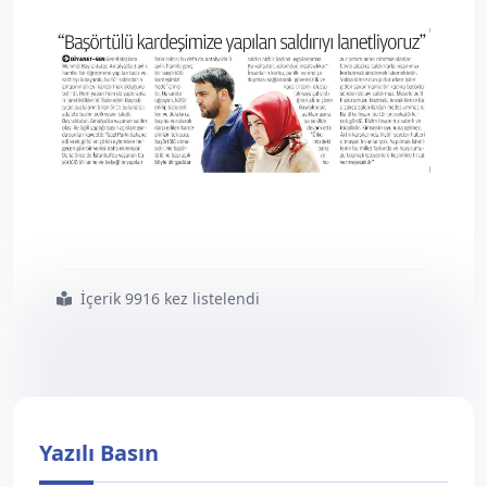
İçerik 9916 kez listelendi
#başörtülü
#kardeşimize
#yapılan
#saldırıyı
#lanetliyoruz
#milli
#gazete
Yazılı Basın