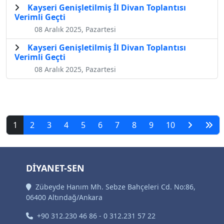
Kayseri Genişletilmiş İl Divan Toplantısı
Verimli Geçti
08 Aralık 2025, Pazartesi
Kayseri Genişletilmiş İl Divan Toplantısı
Verimli Geçti
08 Aralık 2025, Pazartesi
1
2
3
4
5
6
7
8
9
10
DİYANET-SEN
Zübeyde Hanım Mh. Sebze Bahçeleri Cd. No:86,
06400 Altındağ/Ankara
+90 312.230 46 86 - 0 312.231 57 22