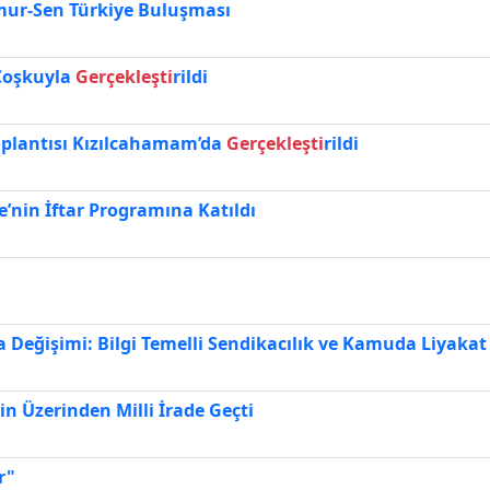
emur-Sen Türkiye Buluşması
 Coşkuyla
Gerçekleşti
rildi
oplantısı Kızılcahamam’da
Gerçekleşti
rildi
’nin İftar Programına Katıldı
Değişimi: Bilgi Temelli Sendikacılık ve Kamuda Liyakat
in Üzerinden Milli İrade Geçti
r"