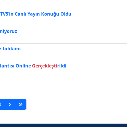
z TV5’in Canlı Yayın Konuğu Oldu
eniyoruz
e Tahkimi
lantısı Online
Gerçekleşti
rildi
0