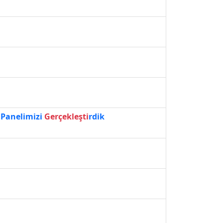
 Panelimizi
Gerçekleşti
rdik