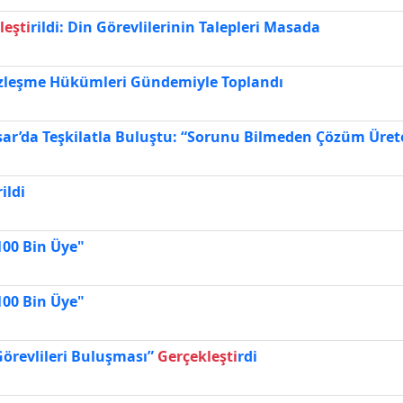
leşti
rildi: Din Görevlilerinin Talepleri Masada
özleşme Hükümleri Gündemiyle Toplandı
isar’da Teşkilatla Buluştu: “Sorunu Bilmeden Çözüm Üre
rildi
100 Bin Üye"
100 Bin Üye"
Görevlileri Buluşması”
Gerçekleşti
rdi